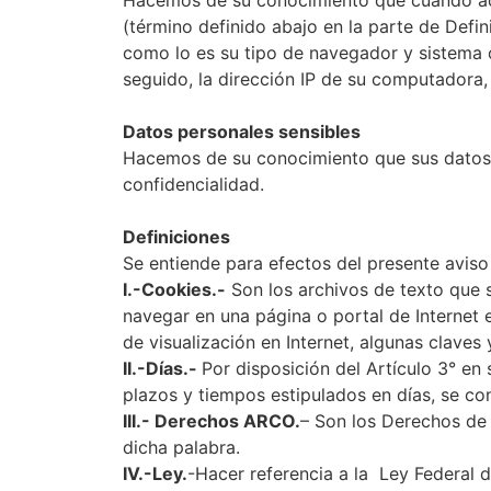
Hacemos de su conocimiento que cuando acce
(término definido abajo en la parte de Defi
como lo es su tipo de navegador y sistema o
seguido, la dirección IP de su computadora, e
Datos personales sensibles
Hacemos de su conocimiento que sus datos p
confidencialidad.
Definiciones
Se entiende para efectos del presente aviso 
I.-Cookies.-
Son los archivos de texto que 
navegar en una página o portal de Internet e
de visualización en Internet, algunas claves
II.-Días.-
Por disposición del Artículo 3° en
plazos y tiempos estipulados en días, se con
III.- Derechos ARCO.
– Son los Derechos de 
dicha palabra.
IV.-Ley.
-Hacer referencia a la Ley Federal d