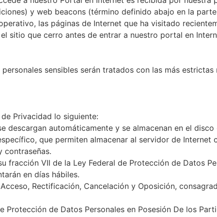
de a nuestro Portal en Internet es recibida por nuestra p
niciones) y web beacons (término definido abajo en la part
perativo, las páginas de Internet que ha visitado reciente
l sitio que cerro antes de entrar a nuestro portal en Intern
ersonales sensibles serán tratados con las más estrictas
de Privacidad lo siguiente:
se descargan automáticamente y se almacenan en el disco 
specífico, que permiten almacenar al servidor de Internet c
 y contraseñas.
 su fracción VII de la Ley Federal de Protección de Datos Pe
tarán en días hábiles.
Acceso, Rectificación, Cancelación y Oposición, consagrad
e Protección de Datos Personales en Posesión De los Particu