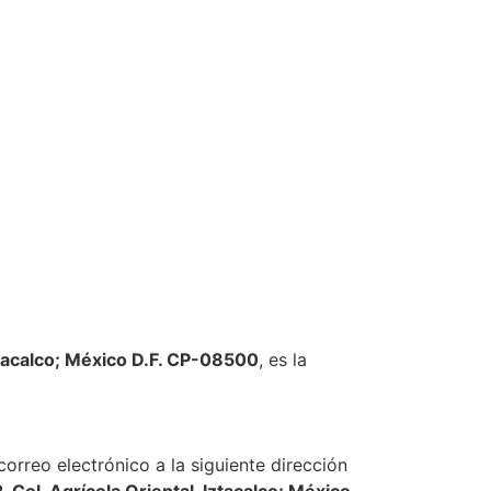
n store
Nosotros
Aliados Comerciales
Iztacalco; México D.F. CP-08500
, es la
orreo electrónico a la siguiente dirección