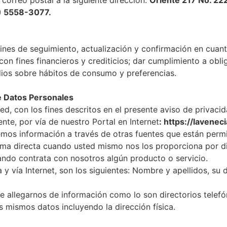
a correo postal a la siguiente dirección:
Oriente 217 No. 222,
) 5558-3077.
fines de seguimiento, actualización y confirmación en cuan
on fines financieros y crediticios; dar cumplimiento a obli
tudios sobre hábitos de consumo y preferencias.
e Datos Personales
d, con los fines descritos en el presente aviso de privaci
te, por vía de nuestro Portal en Internet
: https://lavenec
emos información a través de otras fuentes que están permi
ma directa cuando usted mismo nos los proporciona por d
ando contrata con nosotros algún producto o servicio.
 vía Internet, son los siguientes: Nombre y apellidos, su 
 allegarnos de información como lo son directorios telefóni
 mismos datos incluyendo la dirección física.