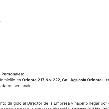
Inicio
Tienda / venetia
idad
s Personales en Posesión de los Particulares:
s Personales:
domicilio en
Oriente 217 No. 222, Col. Agrícola Oriental, 
 datos personales.
 dirigido al Director de la Empresa y hacerlo llegar por c