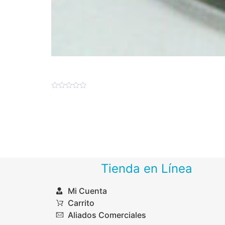
Venetian ICE Stickers
Valorado
$
17.00
–
$
190.74
en
0
de
Seleccionar opciones
5
Tienda en Línea
Mi Cuenta
Carrito
Aliados Comerciales