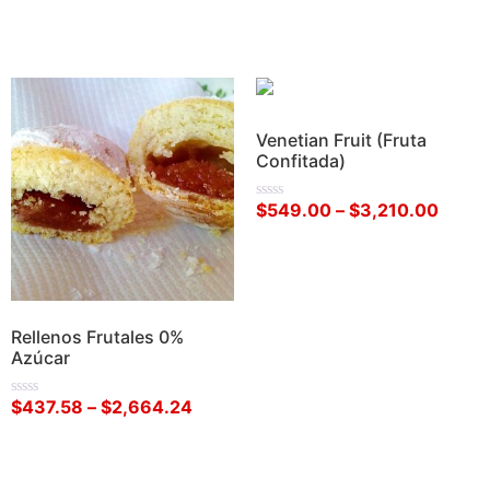
0
0
de
de
Seleccionar opciones
Seleccionar opciones
5
5
Venetian Fruit (Fruta
Confitada)
$
549.00
–
$
3,210.00
Valorado
en
0
de
Seleccionar opciones
5
Rellenos Frutales 0%
Azúcar
$
437.58
–
$
2,664.24
Valorado
en
0
de
Seleccionar opciones
5