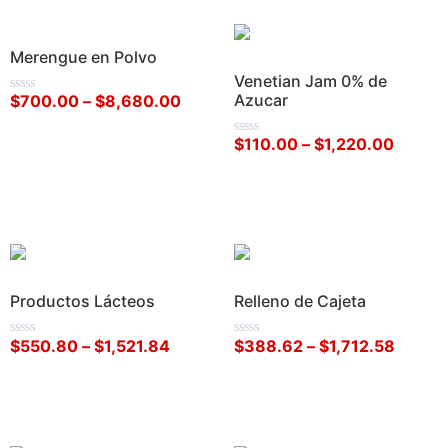
Merengue en Polvo
Venetian Jam 0% de
Azucar
$
700.00
–
$
8,680.00
Valorado
en
0
$
110.00
–
$
1,220.00
de
Valorado
Seleccionar opciones
5
en
0
de
Seleccionar opciones
5
Productos Lácteos
Relleno de Cajeta
$
550.80
–
$
1,521.84
$
388.62
–
$
1,712.58
Valorado
Valorado
en
en
0
0
de
de
Seleccionar opciones
Seleccionar opciones
5
5