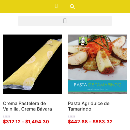
Carrito
Crema Pastelera de
Pasta Agridulce de
Vainilla, Crema Bávara
Tamarindo
$
312.12
–
$
1,494.30
$
442.68
–
$
883.32
Valorado
Valorado
en
en