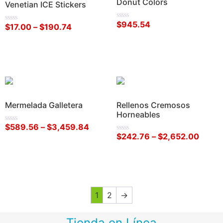
Donut Colors
Venetian ICE Stickers
$
945.54
Valorado
$
17.00
–
$
190.74
Valorado
en
en
0
0
de
Añadir al carrito
de
Seleccionar opciones
5
5
Mermelada Galletera
Rellenos Cremosos
Horneables
$
589.56
–
$
3,459.84
Valorado
en
$
242.76
–
$
2,652.00
Valorado
0
en
de
Seleccionar opciones
0
5
de
Seleccionar opciones
5
1
2
→
Tienda en Línea