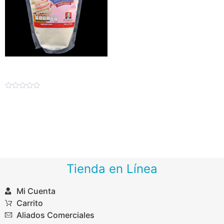
Venetian Frosting
Valorado
$
598.74
–
$
1,305.60
en
0
de
Seleccionar opciones
5
Tienda en Línea
Mi Cuenta
Carrito
Aliados Comerciales