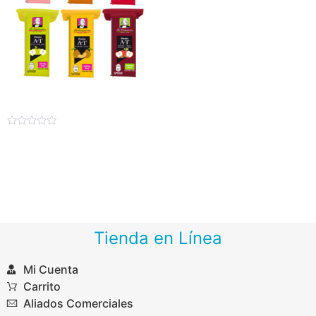
Venetian A-T
Valorado
$
25.93
–
$
726.10
en
0
de
Seleccionar opciones
5
Tienda en Línea
Mi Cuenta
Carrito
Aliados Comerciales