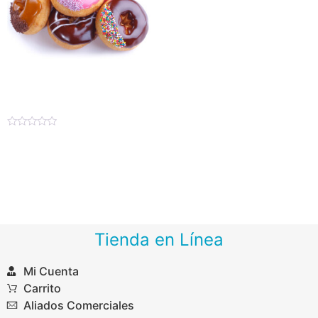
Venetian Donut
Valorado
$
421.00
–
$
3,223.20
en
0
de
Seleccionar opciones
5
Tienda en Línea
Mi Cuenta
Carrito
Aliados Comerciales