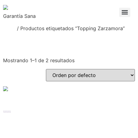
Garantía Sana
Inicio
/ Productos etiquetados “Topping Zarzamora”
Topping Zarzamora
Mostrando 1–1 de 2 resultados
Topping
Valorado
$
1,010.82
–
$
6,508.62
en
0
de
Seleccionar opciones
5