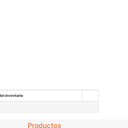
n store
Nosotros
Aliados Comerciales
el inventario
Productos