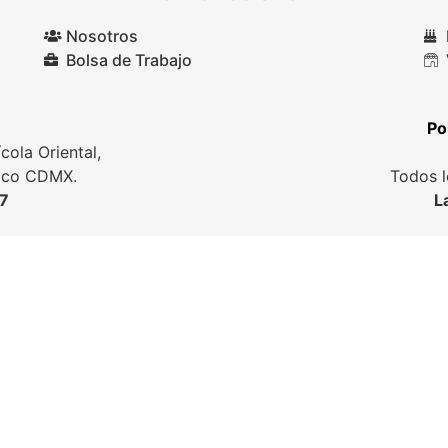
Nosotros
Bolsa de Trabajo
Po
cola Oriental,
xico CDMX.
Todos l
77
L