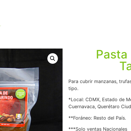
Inicio
Tienda / venetia
Pasta
T
Para cubrir manzanas, trufas
tipo.
*Local: CDMX, Estado de Mé
Cuernavaca, Querétaro Ciud
​**Foráneo: Resto del País.
***Solo ventas Nacionales