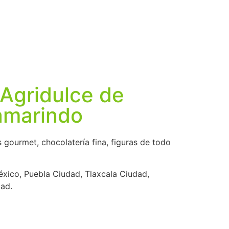
n store
Nosotros
Aliados Comerciales
 Agridulce de
amarindo
 gourmet, chocolatería fina, figuras de todo
xico, Puebla Ciudad, Tlaxcala Ciudad,
ad.