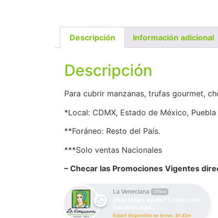
Descripción
Información adicional
Descripción
Para cubrir manzanas, trufas gourmet, cho
*Local: CDMX, Estado de México, Puebla 
​**Foráneo: Resto del País.
***Solo ventas Nacionales
– Checar las Promociones Vigentes dire
La Veneciana
Offline
¿Necesitas ayuda? Chatea con
nosotros aquí...
Estaré disponible en breve. 1h:41m