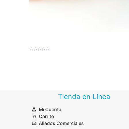
Glassé – Mati
Valorado
$
248.00
–
$
687.48
en
0
de
Seleccionar opciones
5
Tienda en Línea
Mi Cuenta
Carrito
Aliados Comerciales