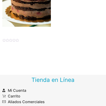
Mermelada Meven
Valorado
$
226.00
–
$
1,615.00
en
0
de
Seleccionar opciones
5
Tienda en Línea
Mi Cuenta
Carrito
Aliados Comerciales