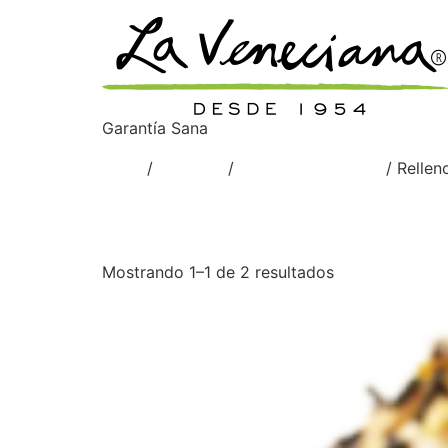
Garantía Sana
Inicio
/
Venetian
/
Rellenos cremosos
/ Relle
Relleno Cremoso 
Mostrando 1–1 de 2 resultados