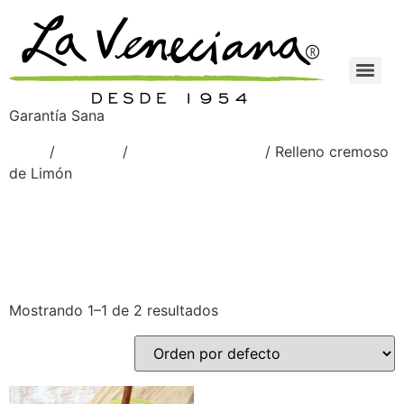
Garantía Sana
Inicio
/
Venetian
/
Rellenos cremosos
/ Relleno cremoso
de Limón
Relleno cremoso de
Limón
Mostrando 1–1 de 2 resultados