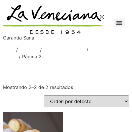
Garantía Sana
Inicio
/
Venetian
/
Rellenos cremosos
/
Relleno de
Cajeta
/ Página 2
Relleno de Cajeta
Mostrando 2–2 de 2 resultados