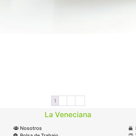
1
2
3
→
La Veneciana
Nosotros
Bolsa de Trabajo