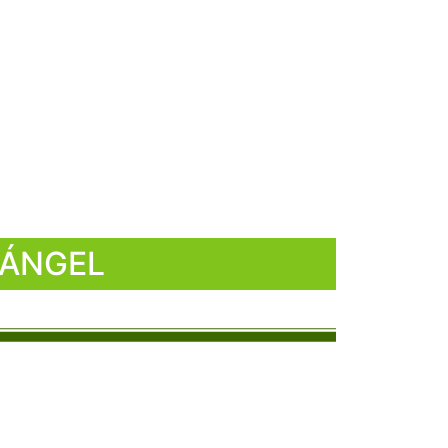
n store
Nosotros
Aliados Comerciales
 ÁNGEL