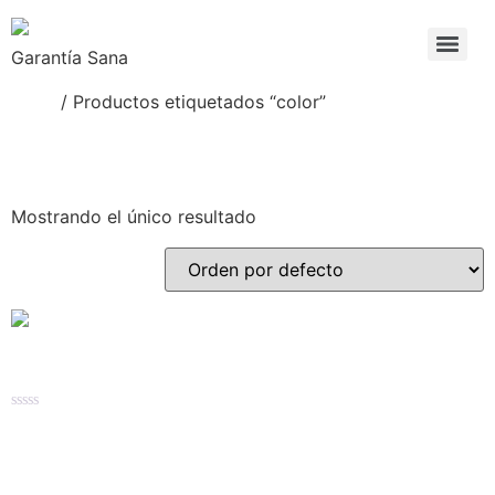
Garantía Sana
Inicio
/ Productos etiquetados “color”
color
Mostrando el único resultado
Venetian Frosting
Valorado
$
598.74
–
$
1,305.60
en
0
de
Seleccionar opciones
5